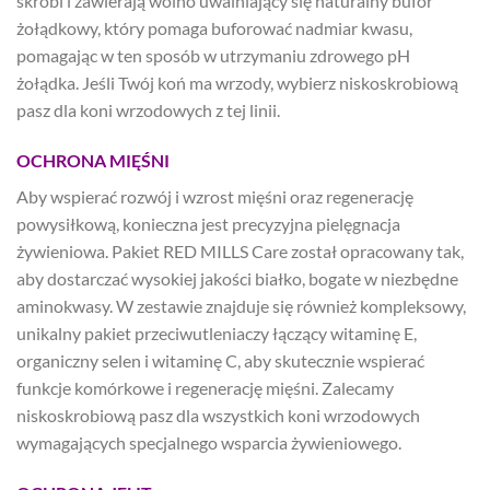
skrobi i zawierają wolno uwalniający się naturalny bufor
żołądkowy, który pomaga buforować nadmiar kwasu,
pomagając w ten sposób w utrzymaniu zdrowego pH
żołądka. Jeśli Twój koń ma wrzody, wybierz niskoskrobiową
pasz dla koni wrzodowych z tej linii.
OCHRONA MIĘŚNI
Aby wspierać rozwój i wzrost mięśni oraz regenerację
powysiłkową, konieczna jest precyzyjna pielęgnacja
żywieniowa. Pakiet RED MILLS Care został opracowany tak,
aby dostarczać wysokiej jakości białko, bogate w niezbędne
aminokwasy. W zestawie znajduje się również kompleksowy,
unikalny pakiet przeciwutleniaczy łączący witaminę E,
organiczny selen i witaminę C, aby skutecznie wspierać
funkcje komórkowe i regenerację mięśni. Zalecamy
niskoskrobiową pasz dla wszystkich koni wrzodowych
wymagających specjalnego wsparcia żywieniowego.