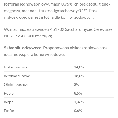
fosforan jednowapniowy, maerl 0,75%, chlorek sodu, tlenek
magnezu, mannan- fruktooligosacharydy 0,1%. Pasz
niskoskrobiowa jest istotna dla koni wrzodowych.
Wzmacniacze strawności 4b1702 Saccharomyces Cerevisiae
NCYC Sc 47 5×10^9 jtk/kg
Składniki odżywcze:
Proponowana niskoskrobiowa pasz
idealnie wspiera konie wrzodowe.
Białko surowe
14,0%
Włókno surowe
18,0%
Oleje i tłuszcze
8%
Popiół
8,5%
Wapń
1,06%
Fosfor
0,6%