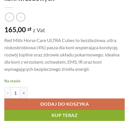
165,00
zł
z Vat
Red Mills Horse Care ULTRA Cubes to bezzbożowa, ultra
niskoskrobiowa (4%) pasza dla koni wspierająca kondycję,
rozwój topline oraz zdrowie układu pokarmowego. Idealna
dla koni z wrzodami, ochwatem, EMS, IR oraz koni
wymagających bezpiecznego źródła energii.
Na stanie
ilość Red Mills Horse Care Ultra Cubes 20 kg - bezzbożowa niskoskr
DODAJ DO KOSZYKA
KUP TERAZ