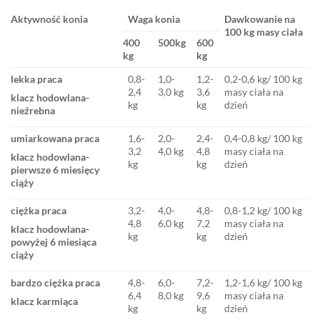
Aktywność konia
Waga konia
Dawkowanie na
100 kg masy ciała
400
500kg
600
kg
kg
lekka praca
0,8-
1,0-
1,2-
0,2-0,6 kg/ 100 kg
2,4
3,0 kg
3,6
masy ciała na
klacz hodowlana-
kg
kg
dzień
nieźrebna
umiarkowana praca
1,6-
2,0-
2,4-
0,4-0,8 kg/ 100 kg
3,2
4,0 kg
4,8
masy ciała na
klacz hodowlana-
kg
kg
dzień
pierwsze 6 miesięcy
ciąży
ciężka praca
3,2-
4,0-
4,8-
0,8-1,2 kg/ 100 kg
4,8
6,0 kg
7,2
masy ciała na
klacz hodowlana-
kg
kg
dzień
powyżej 6 miesiąca
ciąży
bardzo ciężka praca
4,8-
6,0-
7,2-
1,2-1,6 kg/ 100 kg
6,4
8,0 kg
9,6
masy ciała na
klacz karmiąca
kg
kg
dzień