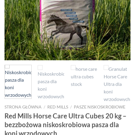
STRONA GŁÓWNA
/
RED MILLS
/
PASZE NISKOSKROBIOWE
Red Mills Horse Care Ultra Cubes 20 kg –
bezzbożowa niskoskrobiowa pasza dla
koni wrzodowych