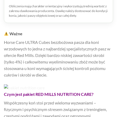
Obliczenia mają charakter orientacyjny i wykorzystują średnią wartość z
zakresu dawkowania producenta. Dawkę należy dostosować do kondycji
konia, jakości paszy objętościowej oraz całej diety.
Ważne
Horse Care ULTRA Cubes bezzbożowa pasza dla koni
wrzodowych to jedna z najbardziej specjalistycznych pasz w
ofercie Red Mills. Dzięki bardzo niskiej zawartości skrobi
(tylko 4%) i całkowitemu wyeliminowaniu zbóż może być
stosowana u koni wymagających ścisłej kontroli poziomu
cukrów i skrobi w diecie.
Czym jest pakiet RED MILLS NUTRITION CARE?
Współczesny koń stoi przed wieloma wyzwaniami –
fizycznym i psychicznym stresem związanym z treningiem,
częstymi podróżami i zawodami oraz ogromnymi