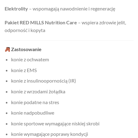
Elektrolity
– wspomagają nawodnienie i regenerację
Pakiet RED MILLS Nutrition Care
– wspiera zdrowie jelit,
odporność i kopyta
Zastosowanie
konie z ochwatem
konie z EMS
konie z insulinoopornością (IR)
konie z wrzodami żołądka
konie podatne na stres
konie nadpobudliwe
konie sportowe wymagające niskiej skrobi
konie wymagające poprawy kondycji