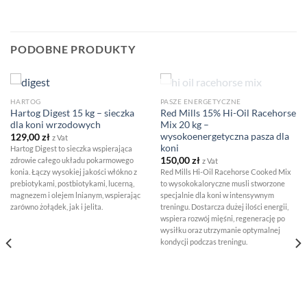
PODOBNE PRODUKTY
BRAK W MAGAZYNIE
HARTOG
PASZE ENERGETYCZNE
Hartog Digest 15 kg – sieczka
Red Mills 15% Hi-Oil Racehorse
dla koni wrzodowych
Mix 20 kg –
wysokoenergetyczna pasza dla
129,00
zł
z Vat
koni
Hartog Digest to sieczka wspierająca
150,00
zł
zdrowie całego układu pokarmowego
z Vat
konia. Łączy wysokiej jakości włókno z
Red Mills Hi-Oil Racehorse Cooked Mix
prebiotykami, postbiotykami, lucerną,
to wysokokaloryczne musli stworzone
magnezem i olejem lnianym, wspierając
specjalnie dla koni w intensywnym
zarówno żołądek, jak i jelita.
treningu. Dostarcza dużej ilości energii,
wspiera rozwój mięśni, regenerację po
wysiłku oraz utrzymanie optymalnej
kondycji podczas treningu.