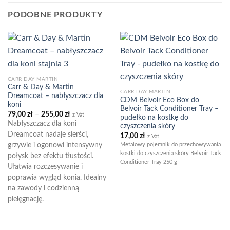
PODOBNE PRODUKTY
CARR DAY MARTIN
Carr & Day & Martin
CARR DAY MARTIN
Dreamcoat – nabłyszczacz dla
CDM Belvoir Eco Box do
koni
Belvoir Tack Conditioner Tray –
Zakres
79,00
zł
–
255,00
zł
z Vat
pudełko na kostkę do
cen:
Nabłyszczacz dla koni
czyszczenia skóry
od
79,00 zł
Dreamcoat nadaje sierści,
17,00
zł
z Vat
do
Metalowy pojemnik do przechowywania
grzywie i ogonowi intensywny
255,00 zł
kostki do czyszczenia skóry Belvoir Tack
połysk bez efektu tłustości.
Conditioner Tray 250 g
Ułatwia rozczesywanie i
poprawia wygląd konia. Idealny
na zawody i codzienną
pielęgnację.